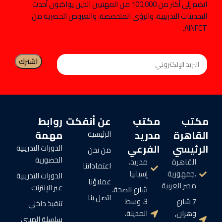
انضم إلى أكثر من 100,000 من المهنيين الذين يواكبون أحدث
التحديثات التدريبية، والرؤى المتخصصة، والعروض الحصرية من
AINFCT.
مكتب
مكتب
عن أنفكت
روابط
القاهرة
مدريد
مهمة
الرئيسية
الرئيسي
الفرعي
الدورات التدريبية
من نحن
الحضورية
القاهرة
مدريد،
اعتماداتنا
،جمهورية
إسبانيا
الدورات التدريبية
عملاؤنا
مصر العربية
عبر الإنترنت
شارع الصحة،
اتصل بنا
7 شارع
3، وسط
تنفيذ داخلي
وهران,
المدينة،
سلسلة الميني