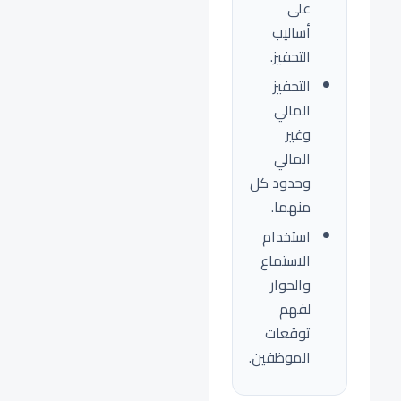
على
أساليب
التحفيز.
التحفيز
المالي
وغير
المالي
وحدود كل
منهما.
استخدام
الاستماع
والحوار
لفهم
توقعات
الموظفين.