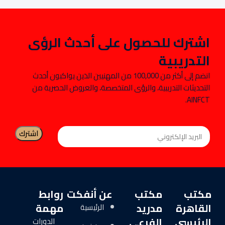
اشترك للحصول على أحدث الرؤى
التدريبية
انضم إلى أكثر من 100,000 من المهنيين الذين يواكبون أحدث
التحديثات التدريبية، والرؤى المتخصصة، والعروض الحصرية من
AINFCT.
مكتب
مكتب
عن أنفكت
روابط
القاهرة
مدريد
مهمة
الرئيسية
الرئيسي
الفرعي
الدورات