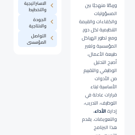
الاستراتيجية
وربطًا منهجيًا بين
والتخطيط
المسؤوليات
الجودة
والكفاءات والقيمة
والانتاجية
التنظيمية لكل دور.
التواصل
ومع تطور الهياكل
المؤسسى
المؤسسية وتغير
طبيعة الأعمال،
أصبح التحليل
الوظيفي والتقييم
من الأدوات
الأساسية لبناء
قرارات عادلة في
التوظيف، التدريب،
إدارة
الأداء
،
والتعويضات. يقدم
هذا البرنامج