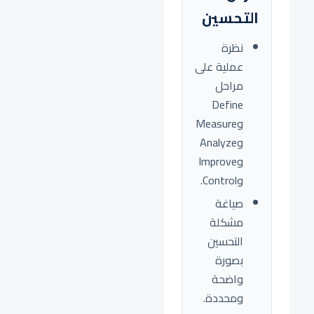
التحسين
نظرة
عملية على
مراحل
Define
وMeasure
وAnalyze
وImprove
وControl.
صياغة
مشكلة
التحسين
بصورة
واضحة
ومحددة.