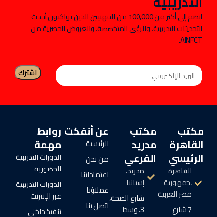
التدريبية
انضم إلى أكثر من 100,000 من المهنيين الذين يواكبون أحدث
التحديثات التدريبية، والرؤى المتخصصة، والعروض الحصرية من
AINFCT.
مكتب
مكتب
عن أنفكت
روابط
القاهرة
مدريد
مهمة
الرئيسية
الرئيسي
الفرعي
الدورات التدريبية
من نحن
الحضورية
القاهرة
مدريد،
اعتماداتنا
،جمهورية
إسبانيا
الدورات التدريبية
عملاؤنا
مصر العربية
عبر الإنترنت
شارع الصحة،
اتصل بنا
7 شارع
3، وسط
تنفيذ داخلي