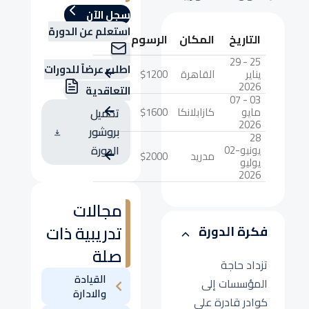
سجل الآن
استعلم عن الدورة
التاريخ
المكان
الرسوم
25 - 29
اطلب عرضاً للدورات
يناير
القاهرة
$1200
2026
التعاقدية
03 - 07
مايو
كازابلانكا
$1600
تحميل
2026
بروشور
28
يونيو-02
الدورة
مدريد
$2000
يوليو
2026
مجالات
تدريبية ذات
فكرة الدورة
صلة
تزداد حاجة
القيادة
المؤسسات إلى
والادارة
كوادر قادرة على