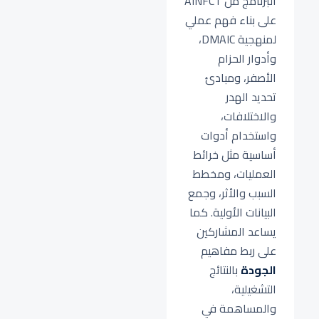
البرنامج من AINFCT
على بناء فهم عملي
لمنهجية DMAIC،
وأدوار الحزام
الأصفر، ومبادئ
تحديد الهدر
والاختلافات،
واستخدام أدوات
أساسية مثل خرائط
العمليات، ومخطط
السبب والأثر، وجمع
البيانات الأولية. كما
يساعد المشاركين
على ربط مفاهيم
الجودة
بالنتائج
التشغيلية،
والمساهمة في