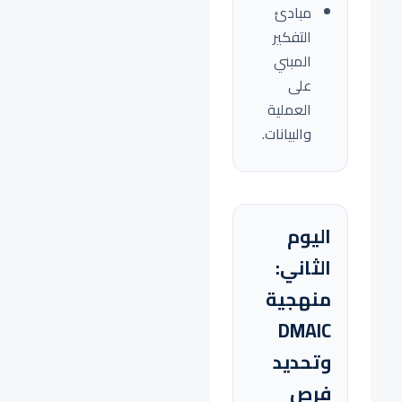
مبادئ
التفكير
المبني
على
العملية
والبيانات.
اليوم
الثاني:
منهجية
DMAIC
وتحديد
فرص