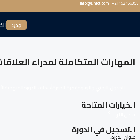
info@ainfct.com
‎+21152466358
جديد
الخ
المهارات المتكاملة لمدراء العلاقا
الجدول الزمني والرسوم
فكرة الدورة
أهداف الدورة
المنهجية
الأ
الخيارات المتاحة
سجل الآن
التسجيل في الدورة
عنوان الدورة: