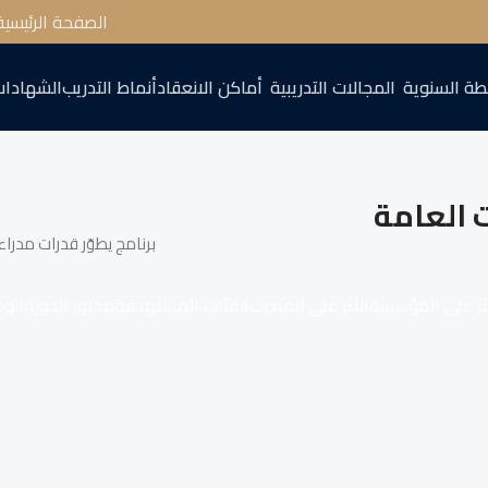
الصفحة الرئيسية
طة السنوية
المجالات التدريبية
أماكن الانعقاد
أنماط التدريب
الشهادات
ت العامة
برنامج يطوّر قدرات مدرا
ثر على المؤسسة
الأثر على المتدرب
الفئات المستهدفة
محاور الدورة
الو