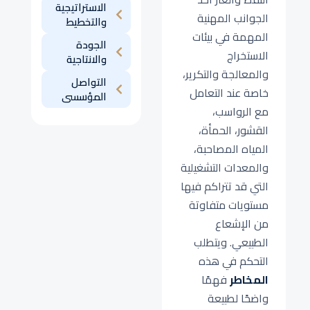
الاستراتيجية
الجوانب المهنية
والتخطيط
المهمة في بيئات
الجودة
الاستخراج
والانتاجية
والمعالجة والتكرير،
التواصل
خاصة عند التعامل
المؤسسى
مع الرواسب،
القشور، الحمأة،
المياه المصاحبة،
والمعدات التشغيلية
التي قد تتراكم فيها
مستويات متفاوتة
من الإشعاع
الطبيعي. ويتطلب
التحكم في هذه
المخاطر
فهمًا
واضحًا لطبيعة