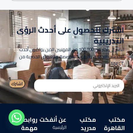
اشترك للحصول على أحدث الرؤى
التدريبية
انضم إلى أكثر من 100,000 من المهنيين الذين يواكبون أحدث
التحديثات التدريبية، والرؤى المتخصصة، والعروض الحصرية من
AINFCT.
مكتب
مكتب
عن أنفكت
روابط
القاهرة
مدريد
مهمة
الرئيسية