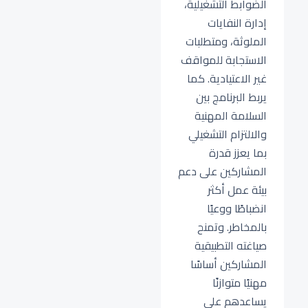
الضوابط التشغيلية،
إدارة النفايات
الملوثة، ومتطلبات
الاستجابة للمواقف
غير الاعتيادية. كما
يربط البرنامج بين
السلامة المهنية
والالتزام التشغيلي
بما يعزز قدرة
المشاركين على دعم
بيئة عمل أكثر
انضباطًا ووعيًا
بالمخاطر. وتمنح
صياغته التطبيقية
المشاركين أساسًا
مهنيًا متوازنًا
يساعدهم على