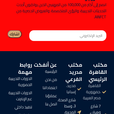
انضم إلى أكثر من 100,000 من المهنيين الذين يواكبون أحدث
التحديثات التدريبية، والرؤى المتخصصة، والعروض الحصرية من
AINFCT.
مكتب
مكتب
عن أنفكت
روابط
القاهرة
مدريد
مهمة
الرئيسية
الرئيسي
الفرعي
الدورات التدريبية
من نحن
الحضورية
القاهرة
مدريد،
اعتماداتنا
،جمهورية
إسبانيا
الدورات التدريبية
عملاؤنا
مصر العربية
عبر الإنترنت
شارع الصحة،
اتصل بنا
7 شارع
3، وسط
تنفيذ داخلي
وهران,
المدينة،