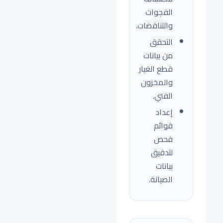
الفجوات
والتناقضات.
التحقق
من بيانات
قطع الغيار
والمخزون
الفني.
إعداد
قوائم
فحص
لتدقيق
بيانات
الصيانة.