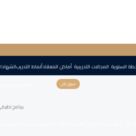
طة السنوية
المجالات التدريبية
أماكن الانعقاد
أنماط التدريب
الشهادا
الصفحة الرئيسية
اع
تسوق الآن
برنامج تطبيقي
ثر على المؤسسة
الأثر على المتدرب
الفئات المستهدفة
محاور الدورة
الو