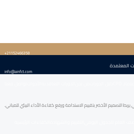
‎+21152466358
ت المعتمدة
info@ainfct.com
تماد CPD
دليل الدورات
من نحن
الدورات التعاقدية
الأدوات
تواصل معنا
 يربط التصميم الأخضر بتقييم الاستدامة ورفع كفاءة الأداء البيئي للمباني.
صف العام للجدول اليومي
التقييم والشهادة
الكفاءات الرئيسية