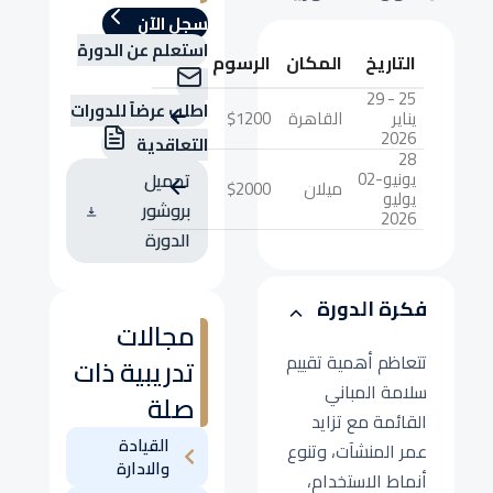
سجل الآن
استعلم عن الدورة
التاريخ
المكان
الرسوم
25 - 29
اطلب عرضاً للدورات
يناير
القاهرة
$1200
2026
التعاقدية
28
يونيو-02
تحميل
ميلان
$2000
يوليو
بروشور
2026
الدورة
فكرة الدورة
مجالات
تتعاظم أهمية تقييم
تدريبية ذات
سلامة المباني
صلة
القائمة مع تزايد
القيادة
عمر المنشآت، وتنوع
والادارة
أنماط الاستخدام،