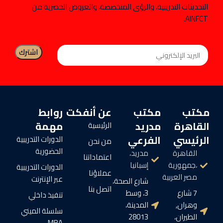
التحديثات التدريبية، والرؤى المتخصصة، والعروض الحصرية من
AINFCT.
مكتب
مكتب
عن أنفكت
روابط
القاهرة
مدريد
مهمة
الرئيسية
الرئيسي
الفرعي
الدورات التدريبية
من نحن
الحضورية
القاهرة
مدريد،
اعتماداتنا
،جمهورية
إسبانيا
الدورات التدريبية
عملاؤنا
مصر العربية
عبر الإنترنت
شارع الصحة،
اتصل بنا
7 شارع
3، وسط
تنفيذ داخلي
وهران,
المدينة،
سلسلة الميني
الطيران،
28013
MBA