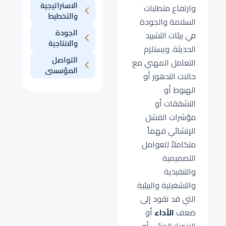
الاستراتيجية
وارتفاع متطلبات
والتخطيط
السلامة والجودة
الجودة
في بيئات التشييد
والانتاجية
الحديثة. ويستلزم
التواصل
التعامل المهني مع
المؤسسى
حالات التدهور أو
الهبوط أو
التشققات أو
مؤشرات الفشل
الإنشائي فهماً
متكاملاً للعوامل
التصميمية
والتنفيذية
والتشغيلية والبيئية
التي قد تقود إلى
ضعف
الأداء
أو