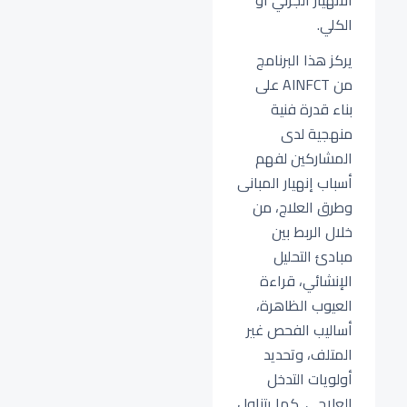
الانهيار الجزئي أو
الكلي.
يركز هذا البرنامج
من AINFCT على
بناء قدرة فنية
منهجية لدى
المشاركين لفهم
أسباب إنهيار المبانى
وطرق العلاج، من
خلال الربط بين
مبادئ التحليل
الإنشائي، قراءة
العيوب الظاهرة،
أساليب الفحص غير
المتلف، وتحديد
أولويات التدخل
العلاجي. كما يتناول