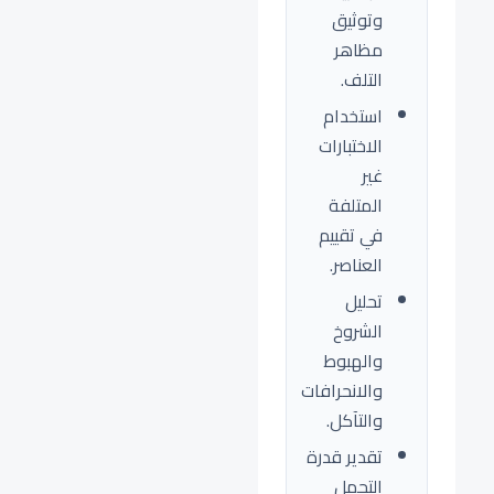
وتوثيق
مظاهر
التلف.
استخدام
الاختبارات
غير
المتلفة
في تقييم
العناصر.
تحليل
الشروخ
والهبوط
والانحرافات
والتآكل.
تقدير قدرة
التحمل