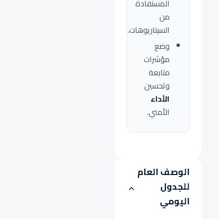
المستفادة
من
السيناريوهات.
وضع
مؤشرات
متابعة
وتحسين
الأداء
الأمني.
الوصف العام
للجدول
اليومي