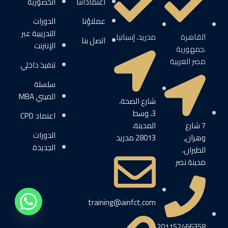
اعتماداتنا
الحضورية
عملاؤنا
الدورات
التدريبية عبر
القاهرة
مدريد، إسبانيا
اتصل بنا
الإنترنت
،جمهورية
مصر العربية
تنفيذ داخلي
سلسلة
الميني MBA
شارع الصحة،
3، وسط
اعتماد CPD
7 شارع
المدينة،
الدورات
وهران,
28013 مدريد
الجديدة
الطيران،
مدينة نصر
training@ainfct.com
201152466358+