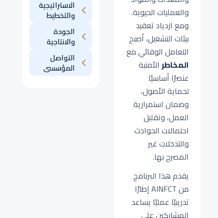
الاستراتيجية
والعمليات الحيوية.
والتخطيط
ومع ازدياد تعقيد
الجودة
بيئات التشغيل، أصبح
والانتاجية
التعامل الوقائي مع
التواصل
المخاطر
الأمنية
المؤسسى
عنصرًا أساسيًا
لحماية الأصول،
وضمان استمرارية
العمل، وتقليل
احتمالات الحوادث
والتدخلات غير
المصرح بها.
يقدم هذا البرنامج
من AINFCT إطارًا
تدريبيًا عمليًا يساعد
المشاركين على