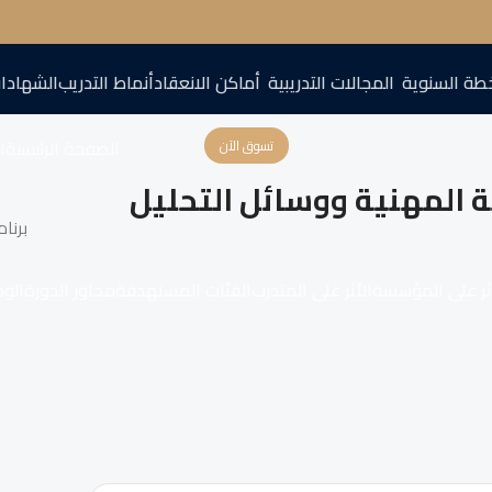
طة السنوية
المجالات التدريبية
أماكن الانعقاد
أنماط التدريب
الشهادا
الصفحة الرئيسية
اع
تسوق الآن
 المهنية ووسائل التحليل
برنام
ثر على المؤسسة
الأثر على المتدرب
الفئات المستهدفة
محاور الدورة
الو