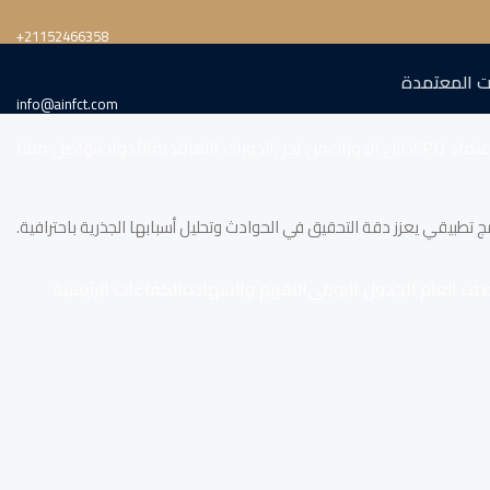
‎+21152466358
ت المعتمدة
info@ainfct.com
تماد CPD
دليل الدورات
من نحن
الدورات التعاقدية
الأدوات
تواصل معنا
ج تطبيقي يعزز دقة التحقيق في الحوادث وتحليل أسبابها الجذرية باحترافية.
صف العام للجدول اليومي
التقييم والشهادة
الكفاءات الرئيسية