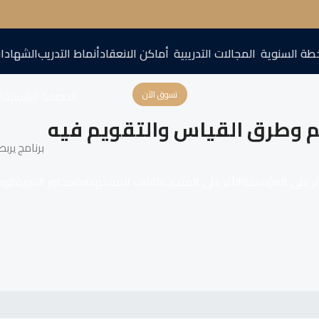
طة السنوية
المجالات التدريبية
أماكن الانعقاد
أنماط التدريب
الشهادا
الصفحة الرئيسية
اع
تسوق الآن
يم وطرق القياس والتقويم فيه
برنامج يربط
ثر على المؤسسة
الأثر على المتدرب
الفئات المستهدفة
محاور الدورة
الو