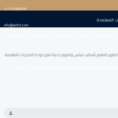
‎+21152466358
ت المعتمدة
info@ainfct.com
تماد CPD
دليل الدورات
من نحن
الدورات التعاقدية
الأدوات
تواصل معنا
 تطوير التعليم بأساليب قياس وتقويم حديثة تعزز جودة المخرجات التعليمية.
صف العام للجدول اليومي
التقييم والشهادة
الكفاءات الرئيسية