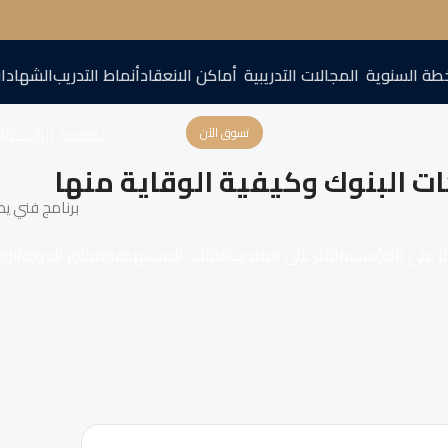
طة السنوية
المجالات التدريبية
أماكن الانعقاد
أنماط التدريب
الشهادا
الصفحة الرئيسية
اع
تسوق الآن
ات البنوك وكيفية الوقاية منها
برنامج فني يط
ثر على المؤسسة
الأثر على المتدرب
الفئات المستهدفة
محاور الدورة
الو