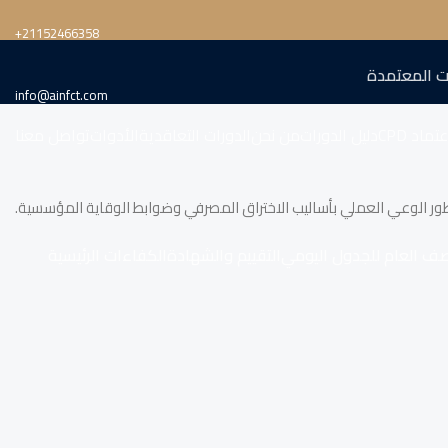
‎+21152466358
ت المعتمدة
info@ainfct.com
تماد CPD
دليل الدورات
من نحن
الدورات التعاقدية
الأدوات
تواصل معنا
ور الوعي العملي بأساليب الاختراق المصرفي وضوابط الوقاية المؤسسية.
صف العام للجدول اليومي
التقييم والشهادة
الكفاءات الرئيسية