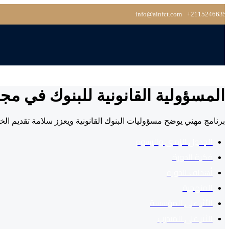
info@ainfct.com
‎+2115246635
المسؤولية القانونية للبنوك في م
برنامج مهني يوضح مسؤوليات البنوك القانونية ويعزز سلامة تقديم ال
الجدول الزمني والرسوم
فكرة الدورة
أهداف الدورة
المنهجية
الأثر على المؤسسة
الأثر على المتدرب