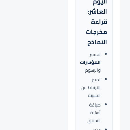
اليوم
العاشر:
قراءة
مخرجات
النماذج
تفسير
المؤشرات
والرسوم
تمييز
الارتباط عن
السببية
صياغة
أسئلة
التحقق