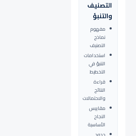
التصنيف
والتنبؤ
مفهوم
نماذج
التصنيف
استخدامات
التنبؤ في
التخطيط
قراءة
النتائج
والاحتمالات
مقاييس
النجاح
الأساسية
حدود