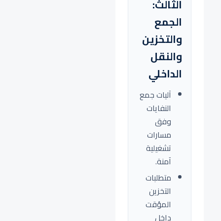
الثالث:
الجمع
والتخزين
والنقل
الداخلي
آليات جمع
النفايات
وفق
مسارات
تشغيلية
آمنة.
متطلبات
التخزين
المؤقت
داخل