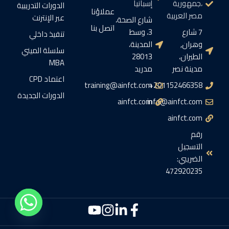
،جمهورية
إسبانيا
الدورات التدريبية
عملاؤنا
مصر العربية
عبر الإنترنت
شارع الصحة،
اتصل بنا
7 شارع
3، وسط
تنفيذ داخلي
وهران,
المدينة،
سلسلة الميني
الطيران،
28013
MBA
مدينة نصر
مدريد
اعتماد CPD
training@ainfct.com
201152466358+
الدورات الجديدة
ainfct.com
info@ainfct.com
ainfct.com
رقم
التسجيل
الضريبي:
472920235