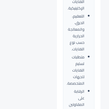
النفايات
الإكلينيكية.
التعقيم،
الحرق،
والمعالجة
الحرارية
حسب نوع
النفايات.
متطلبات
تسليم
النفايات
للجهات
المتخصصة.
الرقابة
على
المقاولين