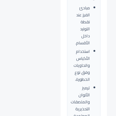
مبادئ
الفرز عند
نقطة
التوليد
داخل
الأقسام.
استخدام
الأكياس
والحاويات
وفق نوع
الخطورة.
ترميز
الألوان
والملصقات
التحذيرية
المعتمدة.