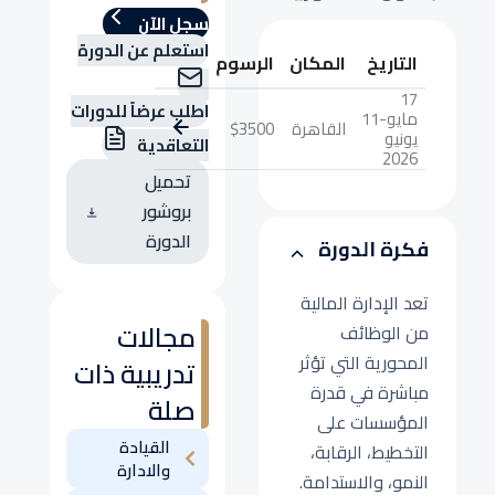
سجل الآن
استعلم عن الدورة
التاريخ
المكان
الرسوم
17
اطلب عرضاً للدورات
مايو-11
القاهرة
$3500
يونيو
التعاقدية
2026
تحميل
بروشور
الدورة
فكرة الدورة
تعد الإدارة المالية
مجالات
من الوظائف
المحورية التي تؤثر
تدريبية ذات
مباشرة في قدرة
صلة
المؤسسات على
القيادة
التخطيط، الرقابة،
والادارة
النمو، والاستدامة.