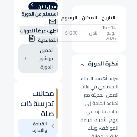
سجل الآن
استعلم عن الدورة
التاريخ
المكان
الرسوم
14 - 16
اطلب عرضاً للدورات
يونيو
لندن
$1200
2026
التعاقدية
تحميل
بروشور
فكرة الدورة
الدورة
تتزايد أهمية الذكاء
الاجتماعي في بيئات
مجالات
العمل الحديثة مع
تدريبية ذات
تصاعد الحاجة إلى
قيادة قادرة على
صلة
فهم الأفراد، قراءة
القيادة
المواقف، وبناء
والادارة
علاقات مهنية