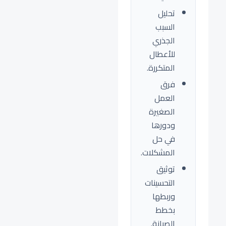
تحليل
السبب
الجذري
للأعطال
المتكررة.
فرق
العمل
الصغيرة
ودورها
في حل
المشكلات.
توثيق
التحسينات
وربطها
بخطط
الصيانة.