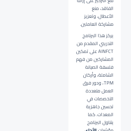
مع التركيز على إزالة
الفاقد، منع
الأعطال، وتعزيز
مشاركة العاملين.
يركز هذا البرنامج
التدريبي المقدم من
AINFCT على تمكين
المشاركين من فهم
فلسفة الصيانة
الشاملة، وأركان
TPM، ودور فرق
العمل متعددة
التخصصات في
تحسين جاهزية
المعدات. كما
يتناول البرنامج
مؤشرات
الأداء
،