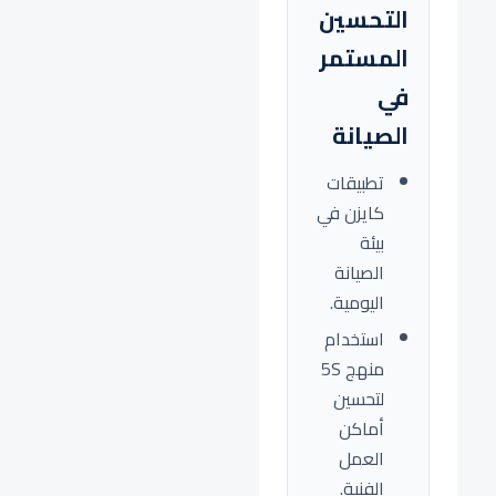
التحسين
المستمر
في
الصيانة
تطبيقات
كايزن في
بيئة
الصيانة
اليومية.
استخدام
منهج 5S
لتحسين
أماكن
العمل
الفنية.