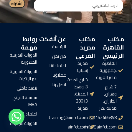
مكتب
مكتب
عن أنفكت
روابط
القاهرة
مدريد
مهمة
الرئيسية
الرئيسي
الفرعي
الدورات التدريبية
من نحن
الحضورية
القاهرة
مدريد،
اعتماداتنا
،جمهورية
إسبانيا
الدورات التدريبية
عملاؤنا
مصر العربية
عبر الإنترنت
شارع الصحة،
اتصل بنا
7 شارع
3، وسط
تنفيذ داخلي
وهران,
المدينة،
سلسلة الميني
الطيران،
28013
MBA
مدينة نصر
مدريد
اعتماد CPD
training@ainfct.com
201152466358+
الدورات الجديدة
ainfct.com
info@ainfct.com