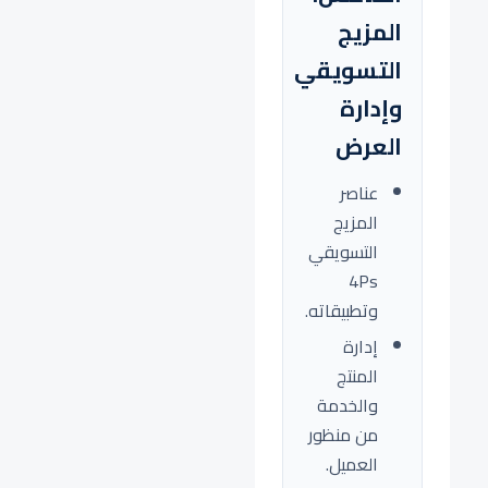
المزيج
التسويقي
وإدارة
العرض
عناصر
المزيج
التسويقي
4Ps
وتطبيقاته.
إدارة
المنتج
والخدمة
من منظور
العميل.