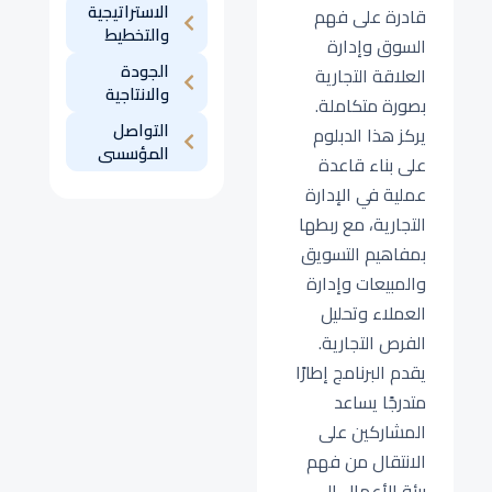
الاستراتيجية
قادرة على فهم
والتخطيط
السوق وإدارة
الجودة
العلاقة التجارية
والانتاجية
بصورة متكاملة.
التواصل
يركز هذا الدبلوم
المؤسسى
على بناء قاعدة
عملية في الإدارة
التجارية، مع ربطها
بمفاهيم التسويق
والمبيعات وإدارة
العملاء وتحليل
الفرص التجارية.
يقدم البرنامج إطارًا
متدرجًا يساعد
المشاركين على
الانتقال من فهم
بيئة الأعمال إلى