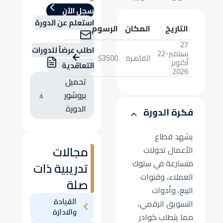
سجل الآن
استعلم عن الدورة
التاريخ
المكان
الرسوم
27
اطلب عرضاً للدورات
سبتمبر-22
القاهرة
$3500
أكتوبر
التعاقدية
2026
تحميل
بروشور
الدورة
فكرة الدورة
يشهد قطاع
مجالات
الأعمال تحولات
متسارعة في سلوك
تدريبية ذات
العملاء، وقنوات
صلة
البيع، وأدوات
القيادة
التسويق الرقمي،
والادارة
مما يتطلب كوادر